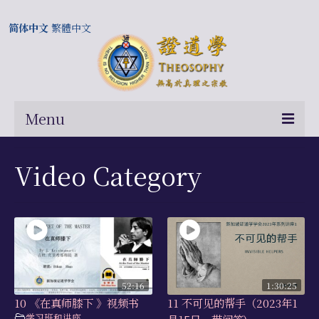
简体中文
繁體中文
Menu
首页
Video Category
关于我们
常问问题
总部及历届会长
相关国际网站
52:16
1:30:25
10 《在真师膝下 》视频书
11 不可见的帮手（2023年1
伍廷芳与证道学在中国的历史
学习班和讲座
月15日，带问答)