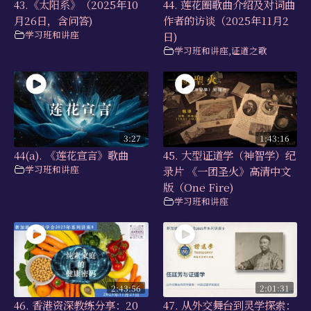
43.《太阳系》（2025年10
44. 莲花圈歌曲介绍及对词曲
月26日，含问答)
作者的访谈（2025年11月2
学习班和讲座
日)
学习班和讲座
,
证道之歌
3:27
1:43:16
44(a). 《莲花宣言》歌曲
45. 大型证道学（神智学）纪
学习班和讲座
录片 《一团圣火》高清中文
版（One Fire)
学习班和讲座
2:43:56
2:01:31
46. 香港资深教练分享：20
47. 从外交舞台到灵学探索：