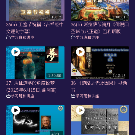
10:12
1:00:01
36(a) 卫塞节祝福（吉祥经中
36(b) 阿拉萨节满月《佛说四
文逐句字幕）
圣谛与八正道》巴利语版
学习班和讲座
学习班和讲座
1:50:50
1:18:25
37. 从证道学的角度说梦
38 《道路之光及因果》视频
(2025年6月15日,含问答)
书
学习班和讲座
学习班和讲座
48:31
36:29