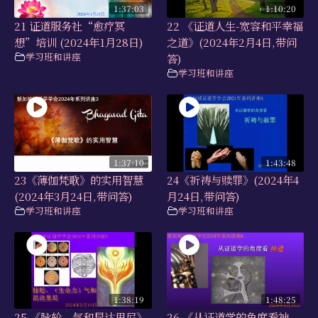
1:37:03
1:10:20
21 证道服务社“愈疗冥
22 《证道人生-宽容和平幸福
想”培训 (2024年1月28日)
之道》(2024年2月4日,带问
学习班和讲座
答)
学习班和讲座
1:37:10
1:43:48
23《薄伽梵歌》的实用智慧
24《祈祷与赎罪》(2024年4
(2024年3月24日,带问答)
月24日,带问答)
学习班和讲座
学习班和讲座
1:38:19
1:48:25
25 《脉轮、气和昆达里尼》
26 《从证道学的角度看神