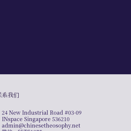
联系我们
24 New Industrial Road #03-09
INspace Singapore 536210
admin@chinesetheosophy.net