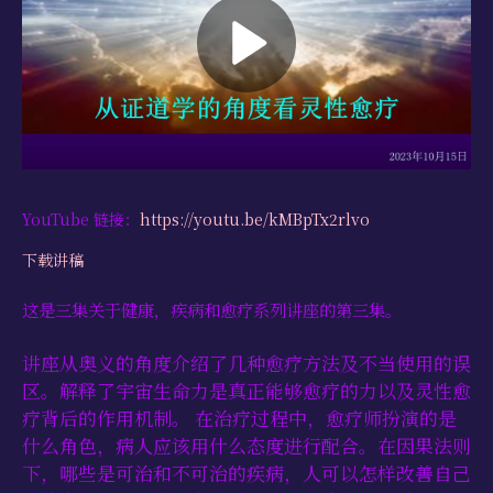
学习资源
书籍目录
视频资源
文献档案
仅限会员
YouTube 链接：
https://youtu.be/kMBpTx2rlvo
最新活动
下载讲稿
联系我们
这是三集关于健康，疾病和愈疗系列讲座的第三集。
讲座从奥义的角度介绍了几种愈疗方法及不当使用的误
区。解释了宇宙生命力是真正能够愈疗的力以及灵性愈
疗背后的作用机制。 在治疗过程中，愈疗师扮演的是
什么角色，病人应该用什么态度进行配合。在因果法则
下，哪些是可治和不可治的疾病，人可以怎样改善自己