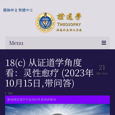
简体中文
繁體中文
Menu
首页
18(c) 从证道学角度
21
关于我们
看：灵性愈疗 (2023年
SEP 2024
常问问题
10月15日,带问答)
总部及历届会长
|
0
相关国际网站
伍廷芳与证道学在中国的历史