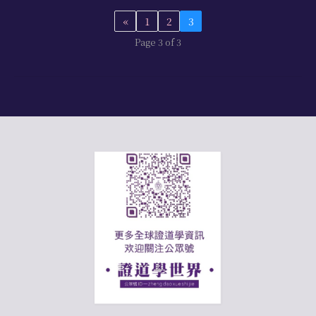
«
1
2
3
Page 3 of 3