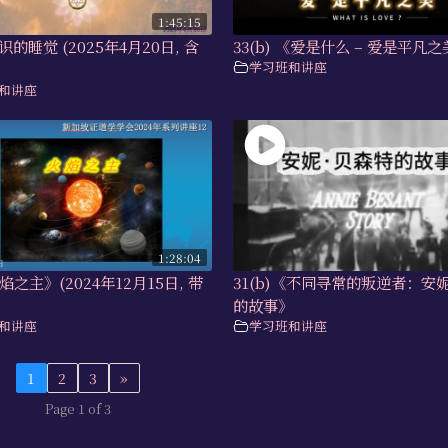
1:45:15
意识的睡觉 (2025年4月20日, 含
33(b) 《爱是什么 – 爱是平凡
学习班和讲座
和讲座
1:28:04
火焰之主》(2024年12月15日, 带
31(b)《不同寻常的叛逆者：安
的故事》
和讲座
学习班和讲座
1
2
3
»
Page 1 of 3