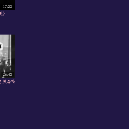
17:23
之美》
26:43
妮.贝森特