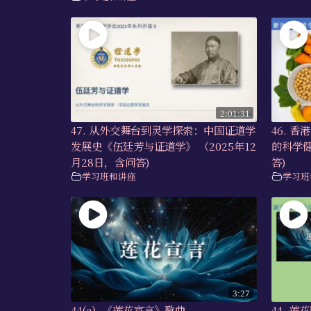
2:01:31
47. 从外交舞台到灵学探索：中国证道学
46. 
发展史《伍廷芳与证道学》 （2025年12
的科学健
月28日，含问答)
答)
学习班和讲座
学习班
3:27
44(a). 《莲花宣言》歌曲
44. 