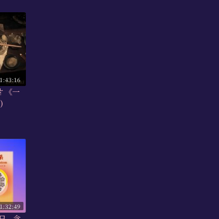
1:43:16
片 《一
)
1:32:49
6日，含