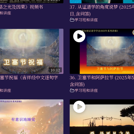
道路之光及因果》视频书
37. 从证道学的角度说梦 (2025
和讲座
日,含问答)
学习班和讲座
10:12
) 卫塞节祝福（吉祥经中文逐句字
36. 卫塞节和阿萨拉节 (2025年5
含问答)
和讲座
学习班和讲座