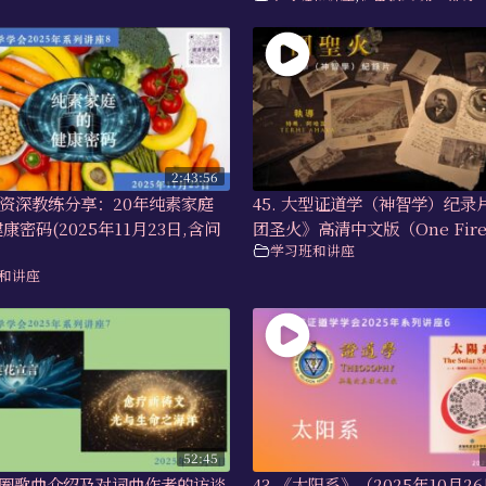
2:43:56
香港资深教练分享：20年纯素家庭
45. 大型证道学（神智学）纪录
康密码(2025年11月23日,含问
团圣火》高清中文版（One Fire
学习班和讲座
和讲座
52:45
莲花圈歌曲介绍及对词曲作者的访谈
43.《太阳系》（2025年10月2