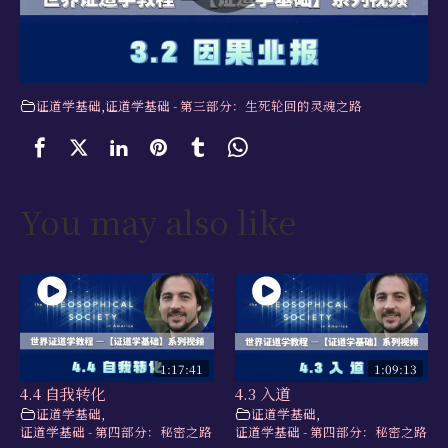
学习资源
书籍目录
视频资源
证道学基础
,
证道学基础 - 第三部分：生死轮回的灵魂之路
文献档案
仅限会员
You may also like
最新活动
联系我们
1:17:41
1:09:13
4.4 自我转化
4.3 入道
证道学基础
,
证道学基础
,
证道学基础 - 第四部分：秘密之路
证道学基础 - 第四部分：秘密之路