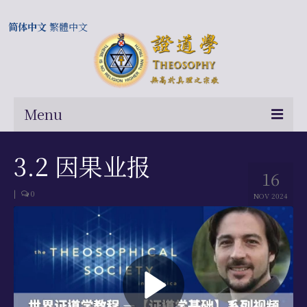
简体中文
繁體中文
Menu
首页
3.2 因果业报
16
关于我们
|
0
NOV 2024
常问问题
总部及历届会长
相关国际网站
伍廷芳与证道学在中国的历史