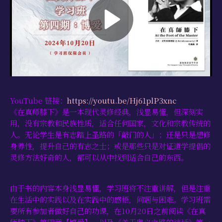
学习资源
书籍目录
视频资源
文献档案
仅限会员
YouTube 链接：
https://youtu.be/Hj61plP3xnc
最新活动
《在真师膝下》是一本现代灵修经典，浅显易懂，但深刻实
用，没有宗教和民族性质，适合任何国家，文化和宗教传统的
联系我们
人。无论学生是有志踏上圣路的「敲门的人」；还是只是想修
身养性，提升自己的有志之士；或是那些只是对证道学提倡的
灵修方法好奇的人，都可以从中找到适合自己的东西。
由于书的内容本身浅显易懂，学习班将不注重讲解，但是注重
在生活中的实践以及在实践中的感悟，问题与困难。学习班需
要所有参加者做好自己的功课，在10月20日之前阅读《在真
师膝下》第四章【博爱】，以及《关于奥义之路的谈话》第一