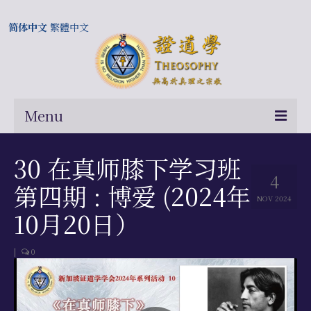
简体中文
繁體中文
Menu
首页
30 在真师膝下学习班
4
关于我们
第四期 : 博爱 (2024年
NOV 2024
常问问题
10月20日）
总部及历届会长
|
0
相关国际网站
伍廷芳与证道学在中国的历史