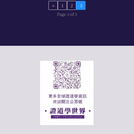
«
1
2
3
Page 3 of 3