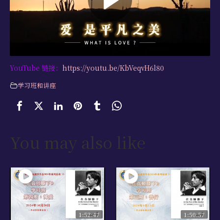
学习资源
书籍目录
视频资源
YouTube 链接：
https://youtu.be/KbVeqvH6l80
文献档案
学习班和讲座
仅限会员
最新活动
联系我们
You may also like
1:52:47
1:50:57