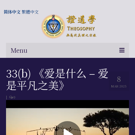
简体中文
繁體中文
Menu
首页
33(b) 《爱是什么 – 爱
8
关于我们
是平凡之美》
MAR 2025
常问问题
|
0
总部及历届会长
相关国际网站
伍廷芳与证道学在中国的历史