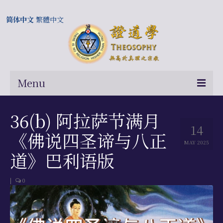
简体中文
繁體中文
Menu
首页
36(b) 阿拉萨节满月
14
关于我们
《佛说四圣谛与八正
MAY 2025
常问问题
道》巴利语版
总部及历届会长
|
0
相关国际网站
伍廷芳与证道学在中国的历史