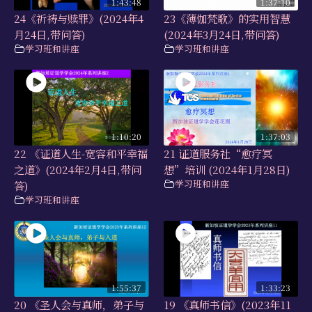
1:43:48
1:37:10
24《祈祷与赎罪》(2024年4
23《薄伽梵歌》的实用智慧
月24日,带问答)
(2024年3月24日,带问答)
学习班和讲座
学习班和讲座
1:10:20
1:37:03
22 《证道人生-宽容和平幸福
21 证道服务社“愈疗冥
之道》(2024年2月4日,带问
想”培训 (2024年1月28日)
学习班和讲座
答)
学习班和讲座
1:55:37
1:33:23
20 《圣人会与真师，弟子与
19 《真师书信》(2023年11