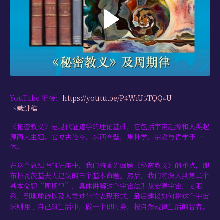
学习资源
书籍目录
视频资源
文献档案
仅限会员
YouTube 链接：
https://youtu.be/P4WiU5TQQ4U
下载讲稿
最新活动
《秘密教义》是现代证道学的理论基础，它包括宇宙起源和人类起
联系我们
源两大主题。它博古论今，东西合璧，集科学，宗教与哲学于一
体。
在这个总结性的讲座中，我们将首先回顾《秘密教义》的重点，即
布拉瓦茨基夫人建议的三个基本命题。然后，我们将深入到第二个
基本命题“周期律”，具体讲解这个宇宙法则从宏观宇宙，太阳
系，到地球链以及人类进化的表现形式，最后建议如何将这个宇宙
法则用于自己的生活中，做一个识时务，按自然规律生活的智者。