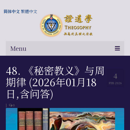
简体中文
繁體中文
Menu
首页
48. 《秘密教义》与周
4
关于我们
期律 (2026年01月18
FEB 2026
常问问题
日,含问答)
总部及历届会长
|
0
相关国际网站
伍廷芳与证道学在中国的历史