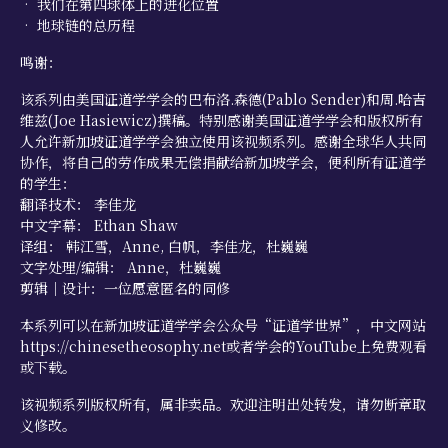
• 我们在第四球体上的进化位置
• 地球链的总历程
鸣谢：
该系列由美国证道学学会的巴布洛.森德(Pablo Sender)和周.哈吉
维兹(Joe Hasiewicz)撰稿。特别感谢美国证道学学会和版权所有
人允许新加坡证道学学会独立使用该视频系列。感谢全球华人共同
协作，将自己的劳作成果无偿捐献给新加坡学会，便利所有证道学
的学生：
翻译技术： 李佳龙
中文字幕： Ethan Shaw
译组： 韩江雪，Anne, 白帆，李佳龙，杜巍巍
文字处理/编辑： Anne，杜巍巍
剪辑｜设计：一位愿意匿名的同修
本系列可以在新加坡证道学学会公众号“证道学世界”，中文网站
https://chinesetheosophy.net或者学会的YouTube上免费观看
或下载。
该视频系列版权所有，属非卖品。欢迎注明出处转发，请勿断章取
义修改。