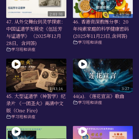
2:01:31
2:43:56
47. 从外交舞台到灵学探索：
46. 香港资深教练分享：20
中国证道学发展史《伍廷芳
年纯素家庭的科学健康密码
与证道学》 （2025年12月
(2025年11月23日,含问答)
学习班和讲座
28日，含问答)
学习班和讲座
1:43:16
3:27
45. 大型证道学（神智学）纪
44(a). 《莲花宣言》歌曲
学习班和讲座
录片 《一团圣火》高清中文
版（One Fire)
学习班和讲座