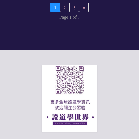
1
2
3
»
Page 1 of 3