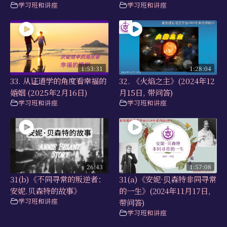
学习班和讲座
学习班和讲座
1:53:31
1:28:04
33. 从证道学的角度看幸福的
32. 《火焰之主》(2024年12
婚姻 (2025年2月16日)
月15日, 带问答)
学习班和讲座
学习班和讲座
26:43
1:57:08
31(b)《不同寻常的叛逆者：
31(a)《安妮·⻉森特非同寻常
安妮.贝森特的故事》
的一生》(2024年11月17日,
学习班和讲座
带问答)
学习班和讲座