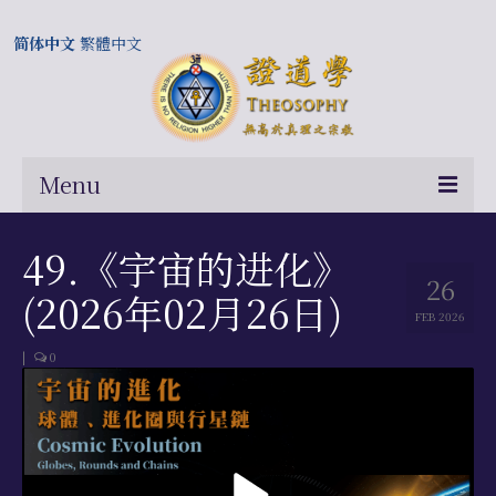
简体中文
繁體中文
Menu
首页
49.《宇宙的进化》
26
关于我们
(2026年02月26日)
FEB 2026
常问问题
|
0
总部及历届会长
相关国际网站
伍廷芳与证道学在中国的历史