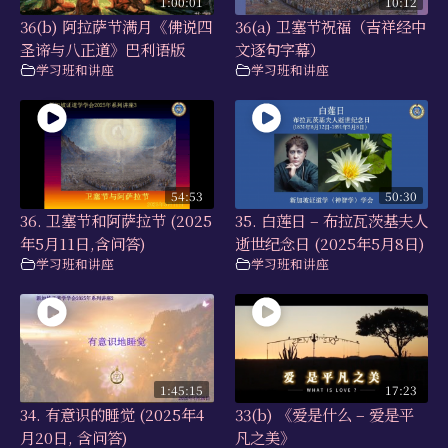
1:00:01
10:12
36(b) 阿拉萨节满月《佛说四
36(a) 卫塞节祝福（吉祥经中
圣谛与八正道》巴利语版
文逐句字幕）
学习班和讲座
学习班和讲座
54:53
50:30
36. 卫塞节和阿萨拉节 (2025
35. 白莲日 – 布拉瓦茨基夫人
年5月11日,含问答)
逝世纪念日 (2025年5月8日)
学习班和讲座
学习班和讲座
1:45:15
17:23
34. 有意识的睡觉 (2025年4
33(b) 《爱是什么 – 爱是平
月20日, 含问答)
凡之美》