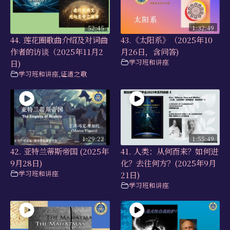
52:45
1:32:49
44. 莲花圈歌曲介绍及对词曲
43.《太阳系》（2025年10
作者的访谈（2025年11月2
月26日，含问答)
学习班和讲座
日)
学习班和讲座
,
证道之歌
1:29:22
1:55:49
42. 亚特兰蒂斯帝国 (2025年
41. 人类：从何而来？如何进
9月28日)
化？去往何方？(2025年9月
学习班和讲座
21日)
学习班和讲座