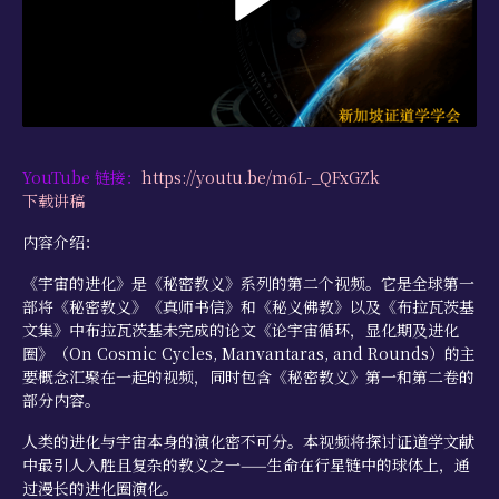
学习资源
书籍目录
视频资源
文献档案
YouTube 链接：
https://youtu.be/m6L-_QFxGZk
下载讲稿
仅限会员
内容介绍：
最新活动
《宇宙的进化》是《秘密教义》系列的第二个视频。它是全球第一
联系我们
部将《秘密教义》《真师书信》和《秘义佛教》以及《布拉瓦茨基
文集》中布拉瓦茨基未完成的论文《论宇宙循环，显化期及进化
圈》（On Cosmic Cycles, Manvantaras, and Rounds）的主
要概念汇聚在一起的视频，同时包含《秘密教义》第一和第二卷的
部分内容。
人类的进化与宇宙本身的演化密不可分。本视频将探讨证道学文献
中最引人入胜且复杂的教义之一——生命在行星链中的球体上，通
过漫长的进化圈演化。