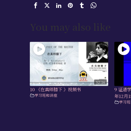
You may also like
52:16
10 《在真师膝下 》视频书
9 证道
学习班和讲座
年12月
学习班