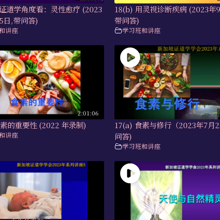
 从证道学角度看：灵性愈疗 (2023
18(b) 用灵视诊断疾病 (2023年
5日,带问答)
带问答)
和讲座
学习班和讲座
2:01:06
 食素的重要性 (2022 年录制)
17(a) 食素与修行（2023年7月
和讲座
问答)
学习班和讲座