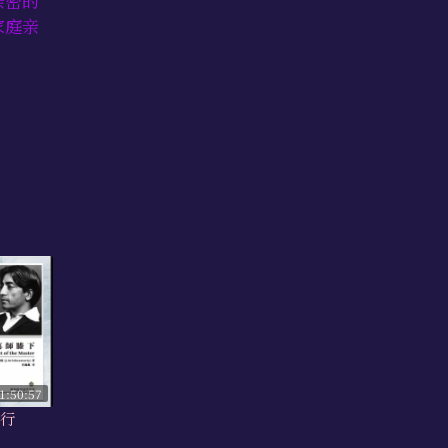
亲密的
家庭亲
1:50:57
善行