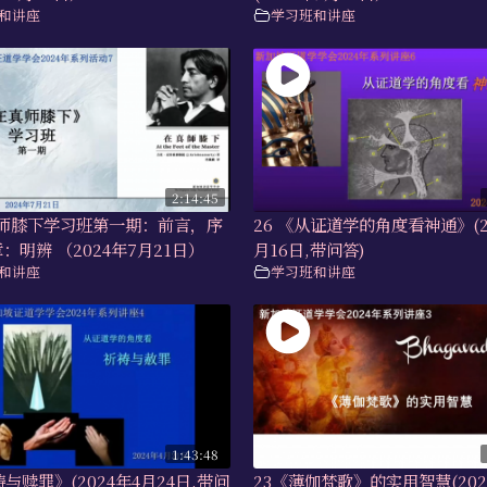
和讲座
学习班和讲座
2:14:45
真师膝下学习班第一期：前言，序
26 《从证道学的角度看神通》(2
：明辨 （2024年7月21日）
月16日,带问答)
和讲座
学习班和讲座
1:43:48
祷与赎罪》(2024年4月24日,带问
23《薄伽梵歌》的实用智慧(202