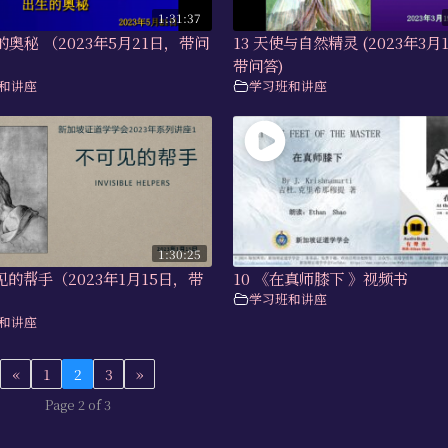
1:31:37
生的奥秘 （2023年5月21日，带问
13 天使与自然精灵 (2023年3月
带问答)
和讲座
学习班和讲座
1:30:25
可见的帮手（2023年1月15日，带
10 《在真师膝下 》视频书
学习班和讲座
和讲座
«
1
2
3
»
Page 2 of 3