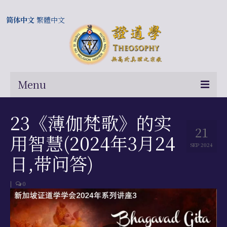
简体中文
繁體中文
Menu
首页
23《薄伽梵歌》的实
21
关于我们
用智慧(2024年3月24
SEP 2024
常问问题
日,带问答)
总部及历届会长
|
0
相关国际网站
伍廷芳与证道学在中国的历史