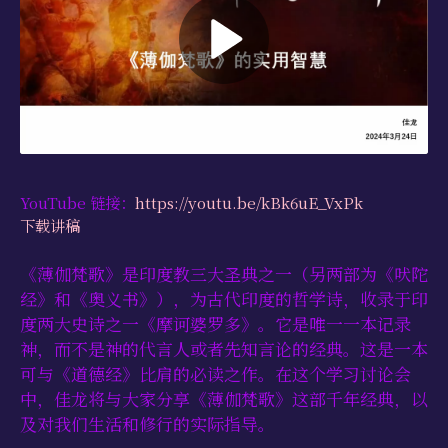
学习资源
书籍目录
视频资源
文献档案
仅限会员
YouTube 链接：
https://youtu.be/kBk6uE_VxPk
最新活动
下载讲稿
联系我们
《薄伽梵歌》是印度教三大圣典之一（另两部为《吠陀
经》和《奥义书》），为古代印度的哲学诗，收录于印
度两大史诗之一《摩诃婆罗多》。它是唯一一本记录
神，而不是神的代言人或者先知言论的经典。这是一本
可与《道德经》比肩的必读之作。在这个学习讨论会
中，佳龙将与大家分享《薄伽梵歌》这部千年经典，以
及对我们生活和修行的实际指导。