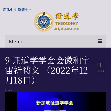
简体中文
繁體中文
Menu
首页
9 证道学学会会徽和宇
21
关于我们
宙祈祷文 （2022年12
SEP 2024
常问问题
月18日）
总部及历届会长
|
0
相关国际网站
伍廷芳与证道学在中国的历史